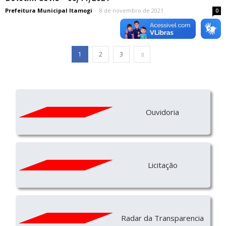
Prefeitura Municipal Itamogi
-
8 de novembro de 2021
0
1
2
3
Ouvidoria
Licitação
Radar da Transparencia