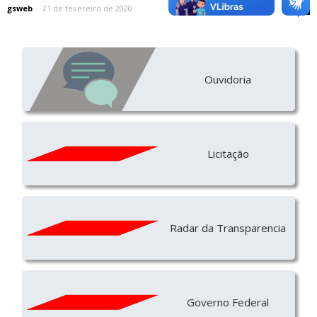
gsweb
-
21 de fevereiro de 2020
0
Ouvidoria
Licitação
Radar da Transparencia
Governo Federal