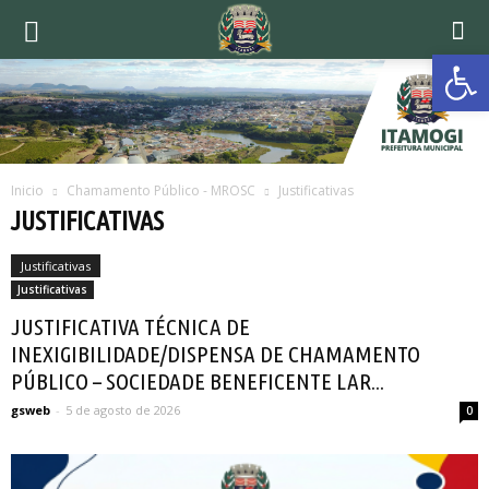
Ab
Inicio
Chamamento Público - MROSC
Justificativas
JUSTIFICATIVAS
Justificativas
Justificativas
JUSTIFICATIVA TÉCNICA DE
INEXIGIBILIDADE/DISPENSA DE CHAMAMENTO
PÚBLICO – SOCIEDADE BENEFICENTE LAR...
gsweb
-
5 de agosto de 2026
0