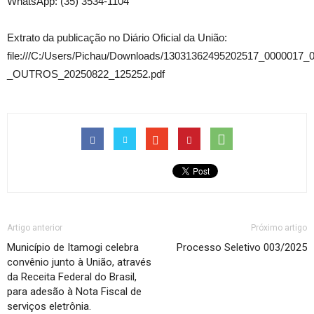
WhatsApp: (35) 3534-1104
Extrato da publicação no Diário Oficial da União:
file:///C:/Users/Pichau/Downloads/13031362495202517_000001
_OUTROS_20250822_125252.pdf
Artigo anterior
Próximo artigo
Município de Itamogi celebra
Processo Seletivo 003/2025
convênio junto à União, através
da Receita Federal do Brasil,
para adesão à Nota Fiscal de
serviços eletrônia.